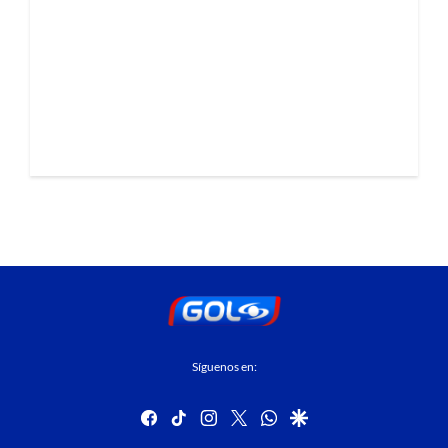
Síguenos en:
facebook
tiktok
instagram
twitter
whatsapp
google