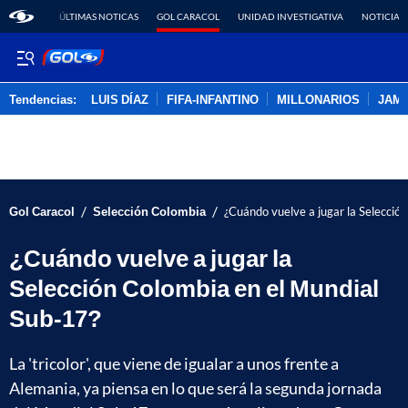
ÚLTIMAS NOTICAS
GOL CARACOL
UNIDAD INVESTIGATIVA
NOTICIAS
Tendencias:
LUIS DÍAZ
FIFA-INFANTINO
MILLONARIOS
JAM
PUBLICIDAD
/
/
Gol Caracol
Selección Colombia
¿Cuándo vuelve a jugar la Selecció
¿Cuándo vuelve a jugar la
Selección Colombia en el Mundial
Sub-17?
La 'tricolor', que viene de igualar a unos frente a
Alemania, ya piensa en lo que será la segunda jornada