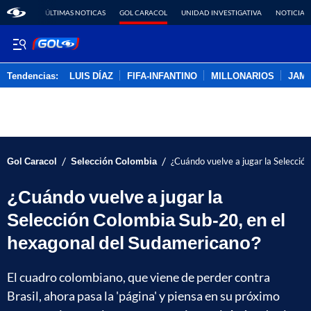
ÚLTIMAS NOTICAS
GOL CARACOL
UNIDAD INVESTIGATIVA
NOTICIAS
Tendencias:
LUIS DÍAZ
FIFA-INFANTINO
MILLONARIOS
JAM
PUBLICIDAD
/
/
Gol Caracol
Selección Colombia
¿Cuándo vuelve a jugar la Selecció
¿Cuándo vuelve a jugar la
Selección Colombia Sub-20, en el
hexagonal del Sudamericano?
El cuadro colombiano, que viene de perder contra
Brasil, ahora pasa la 'página' y piensa en su próximo