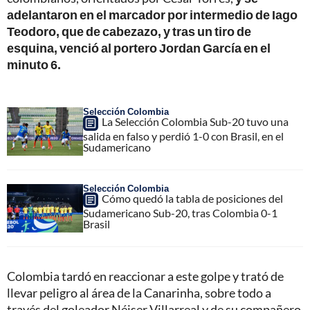
adelantaron en el marcador por intermedio de Iago
Teodoro, que de cabezazo, y tras un tiro de
esquina, venció al portero Jordan García en el
minuto 6.
Selección Colombia
La Selección Colombia Sub-20 tuvo una
salida en falso y perdió 1-0 con Brasil, en el
Sudamericano
Selección Colombia
Cómo quedó la tabla de posiciones del
Sudamericano Sub-20, tras Colombia 0-1
Brasil
Colombia tardó en reaccionar a este golpe y trató de
llevar peligro al área de la Canarinha, sobre todo a
través del goleador Néiser Villarreal y de su compañero