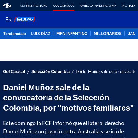
ÚLTIMAS NOTICAS
GOL CARACOL
UNIDAD INVESTIGATIVA
NOTICIAS
Tendencias:
LUIS DÍAZ
FIFA-INFANTINO
MILLONARIOS
JAM
PUBLICIDAD
/
/
Gol Caracol
Selección Colombia
Daniel Muñoz sale de la convocatori
Daniel Muñoz sale de la
convocatoria de la Selección
Colombia, por "motivos familiares"
Este domingo la FCF informó que el lateral derecho
Daniel Muñoz no jugará contra Australia y se irá de