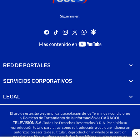
Síguenos en:
facebook
tiktok
instagram
twitter
whatsapp
google
youtube-
Más contenido en
footer
RED DE PORTALES
SERVICIOS CORPORATIVOS
LEGAL
El uso de este sitio web implica la aceptación de los
Términos y condiciones
y
Políticas de Tratamiento de la Información
de
CARACOL
TELEVISIÓN S.A.
Todos los Derechos Reservados D.R.A. Prohibida su
reproducción total o parcial, así como su traducción a cualquier idioma sin
autorización escrita de su titular. Reproduction in whole or in part, or
cl
translation without written permission is prohibited. All rights reserved