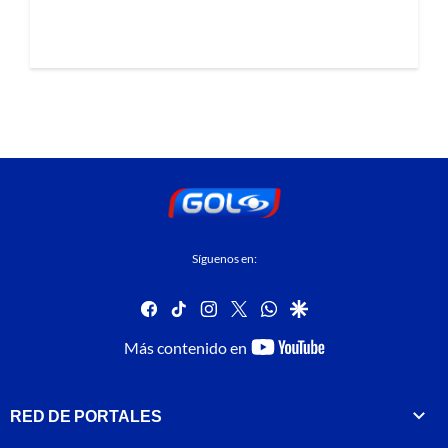
Síguenos en:
facebook
tiktok
instagram
twitter
whatsapp
google
youtube-
Más contenido en
footer
RED DE PORTALES