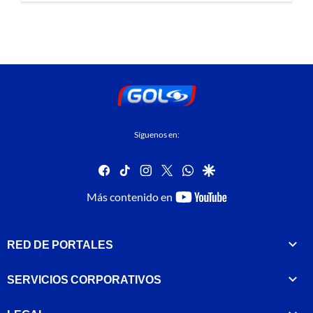
Síguenos en:
facebook
tiktok
instagram
twitter
whatsapp
google
youtube-
Más contenido en
footer
RED DE PORTALES
SERVICIOS CORPORATIVOS