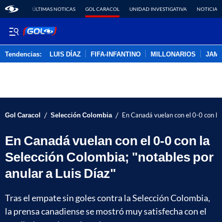
ÚLTIMAS NOTICAS
GOL CARACOL
UNIDAD INVESTIGATIVA
NOTICIAS
Tendencias:
LUIS DÍAZ
FIFA-INFANTINO
MILLONARIOS
JAM
PUBLICIDAD
/
/
Gol Caracol
Selección Colombia
En Canadá vuelan con el 0-0 con la 
En Canadá vuelan con el 0-0 con la
Selección Colombia; "notables por
anular a Luis Díaz"
Tras el empate sin goles contra la Selección Colombia,
la prensa canadiense se mostró muy satisfecha con el