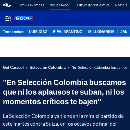
ÚLTIMAS NOTICAS
GOL CARACOL
UNIDAD INVESTIGATIVA
NOTICIAS
Tendencias:
LUIS DÍAZ
FIFA-INFANTINO
MILLONARIOS
JAM
PUBLICIDAD
/
/
Gol Caracol
Selección Colombia
"En Selección Colombia buscamos que
"En Selección Colombia buscamos
que ni los aplausos te suban, ni los
momentos críticos te bajen"
La Selección Colombia ya tiene en la mira el partido de
este martes contra Suiza, en los octavos de final del