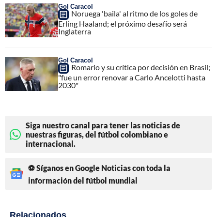
Gol Caracol
Noruega 'baila' al ritmo de los goles de
Erling Haaland; el próximo desafío será
Inglaterra
Gol Caracol
Romario y su crítica por decisión en Brasil;
"fue un error renovar a Carlo Ancelotti hasta
2030"
Siga nuestro canal para tener las noticias de
nuestras figuras, del fútbol colombiano e
internacional.
⚽ Síganos en Google Noticias con toda la
información del fútbol mundial
Relacionados