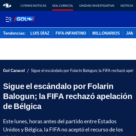
ÚLTIMAS NOTICAS
GOL CARACOL
UNIDAD INVESTIGATIVA
NOTICIAS
Tendencias:
LUIS DÍAZ
FIFA-INFANTINO
MILLONARIOS
JAM
PUBLICIDAD
/
Gol Caracol
Sigue el escándalo por Folarin Balogun; la FIFA rechazó apela
Sigue el escándalo por Folarin
Balogun; la FIFA rechazó apelación
de Bélgica
Este lunes, horas antes del partido entre Estados
Unidos y Bélgica, la FIFA no aceptó el recurso de los