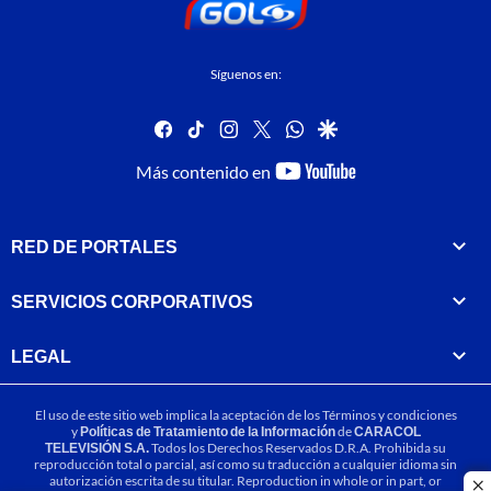
Síguenos en:
facebook
tiktok
instagram
twitter
whatsapp
google
youtube-
Más contenido en
footer
RED DE PORTALES
SERVICIOS CORPORATIVOS
LEGAL
El uso de este sitio web implica la aceptación de los
Términos y condiciones
y
Políticas de Tratamiento de la Información
de
CARACOL
TELEVISIÓN S.A.
Todos los Derechos Reservados D.R.A. Prohibida su
reproducción total o parcial, así como su traducción a cualquier idioma sin
autorización escrita de su titular. Reproduction in whole or in part, or