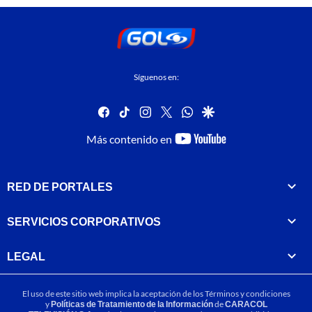
Síguenos en:
facebook
tiktok
instagram
twitter
whatsapp
google
youtube-
Más contenido en
footer
RED DE PORTALES
SERVICIOS CORPORATIVOS
LEGAL
El uso de este sitio web implica la aceptación de los
Términos y condiciones
y
Políticas de Tratamiento de la Información
de
CARACOL