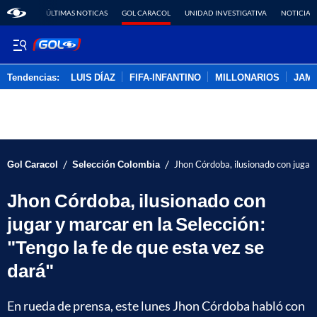
ÚLTIMAS NOTICAS
GOL CARACOL
UNIDAD INVESTIGATIVA
NOTICIAS
Tendencias:
LUIS DÍAZ
FIFA-INFANTINO
MILLONARIOS
JAM
PUBLICIDAD
/
/
Gol Caracol
Selección Colombia
Jhon Córdoba, ilusionado con jugar 
Jhon Córdoba, ilusionado con
jugar y marcar en la Selección:
"Tengo la fe de que esta vez se
dará"
En rueda de prensa, este lunes Jhon Córdoba habló con