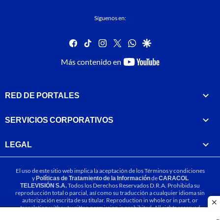
Síguenos en:
facebook
tiktok
instagram
twitter
whatsapp
google
youtube-
Más contenido en
footer
RED DE PORTALES
SERVICIOS CORPORATIVOS
LEGAL
El uso de este sitio web implica la aceptación de los
Términos y condiciones
y
Políticas de Tratamiento de la Información
de
CARACOL
TELEVISIÓN S.A.
Todos los Derechos Reservados D.R.A. Prohibida su
reproducción total o parcial, así como su traducción a cualquier idioma sin
autorización escrita de su titular. Reproduction in whole or in part, or
cl
translation without written permission is prohibited. All rights reserved
2025.