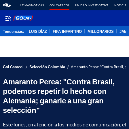
ÚLTIMAS NOTICAS
GOL CARACOL
UNIDAD INVESTIGATIVA
NOTICIAS
Tendencias:
LUIS DÍAZ
FIFA-INFANTINO
MILLONARIOS
JAM
PUBLICIDAD
/
/
Gol Caracol
Selección Colombia
Amaranto Perea: "Contra Brasil, po
Amaranto Perea: "Contra Brasil,
podemos repetir lo hecho con
Alemania; ganarle a una gran
selección"
Este lunes, en atención a los medios de comunicación, el