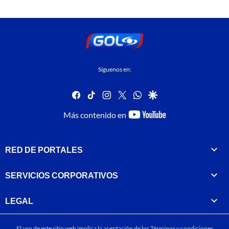
Síguenos en:
facebook
tiktok
instagram
twitter
whatsapp
google
youtube-
Más contenido en
footer
RED DE PORTALES
SERVICIOS CORPORATIVOS
LEGAL
El uso de este sitio web implica la aceptación de los
Términos y condiciones