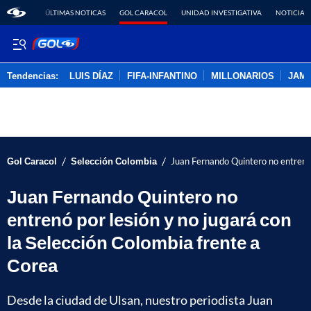
ÚLTIMAS NOTICAS
GOL CARACOL
UNIDAD INVESTIGATIVA
NOTICIAS
Tendencias:
LUIS DÍAZ
FIFA-INFANTINO
MILLONARIOS
JAM
PUBLICIDAD
/
/
Gol Caracol
Selección Colombia
Juan Fernando Quintero no entrenó 
Juan Fernando Quintero no
entrenó por lesión y no jugará con
la Selección Colombia frente a
Corea
Desde la ciudad de Ulsan, nuestro periodista Juan