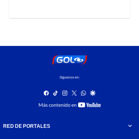
Síguenos en:
facebook
tiktok
instagram
twitter
whatsapp
google
youtube-
Más contenido en
footer
RED DE PORTALES