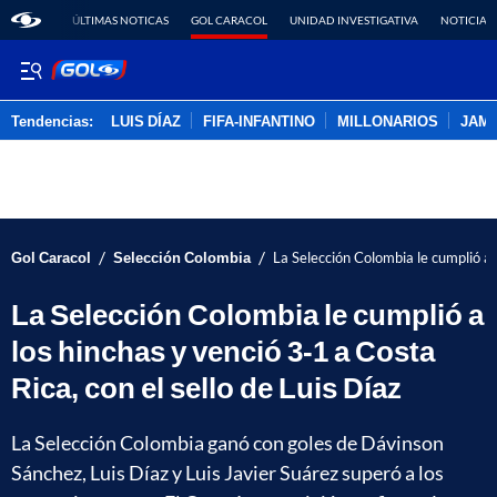
ÚLTIMAS NOTICAS
GOL CARACOL
UNIDAD INVESTIGATIVA
NOTICIAS
Tendencias:
LUIS DÍAZ
FIFA-INFANTINO
MILLONARIOS
JAM
PUBLICIDAD
/
/
Gol Caracol
Selección Colombia
La Selección Colombia le cumplió a l
La Selección Colombia le cumplió a
los hinchas y venció 3-1 a Costa
Rica, con el sello de Luis Díaz
La Selección Colombia ganó con goles de Dávinson
Sánchez, Luis Díaz y Luis Javier Suárez superó a los