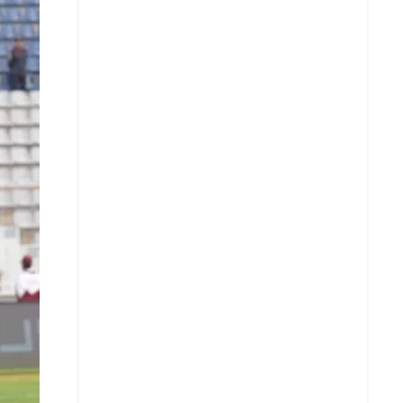
X
Whatsapp