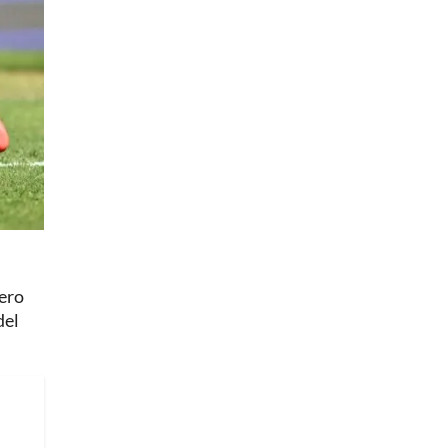
vero
del