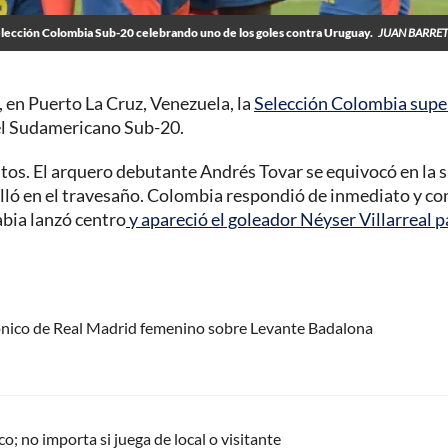
elección Colombia Sub-20 celebrando uno de los goles contra Uruguay.
JUAN BARRE
 en Puerto La Cruz, Venezuela, la
Selección Colombia supe
 del Sudamericano Sub-20.
tos. El arquero debutante Andrés Tovar se equivocó en la s
lló en el travesaño. Colombia respondió de inmediato y con
abia lanzó centro
y apareció el goleador Néyser Villarreal p
gónico de Real Madrid femenino sobre Levante Badalona
; no importa si juega de local o visitante