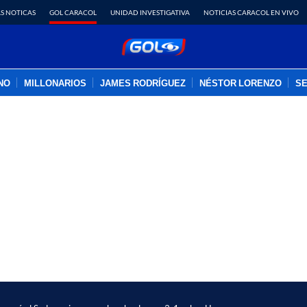
S NOTICAS
GOL CARACOL
UNIDAD INVESTIGATIVA
NOTICIAS CARACOL EN VIVO
INO
MILLONARIOS
JAMES RODRÍGUEZ
NÉSTOR LORENZO
SE
PUBLICIDAD