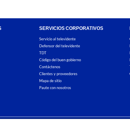
S
SERVICIOS CORPORATIVOS
Servicio al televidente
Defensor del televidente
TDT
Código del buen gobierno
Contáctenos
Clientes y proveedores
Mapa de sitio
Paute con nosotros
ones
y
Políticas de Tratamiento de la Información
de
CARACOL TELEVISIÓN S.A.
To
sí como su traducción a cualquier idioma sin autorización escrita de su titular. Repro