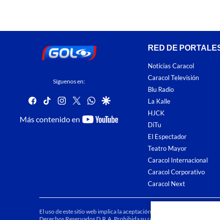
RED DE PORTALE
Noticias Caracol
Caracol Televisión
Síguenos en:
Blu Radio
facebook
tiktok
instagram
twitter
whatsapp
google
La Kalle
HJCK
youtube-
Más contenido en
DiTu
footer
El Espectador
Teatro Mayor
Caracol Internacional
Caracol Corporativo
Caracol Next
El uso de este sitio web implica la aceptación de los
Términos y condici
Derechos Reservados D.R.A. Prohibida su reproducción total o parcial, a