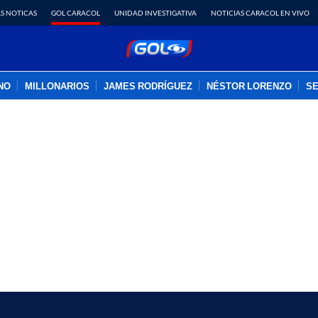
S NOTICAS
GOL CARACOL
UNIDAD INVESTIGATIVA
NOTICIAS CARACOL EN VIVO
INO
MILLONARIOS
JAMES RODRÍGUEZ
NÉSTOR LORENZO
SE
PUBLICIDAD