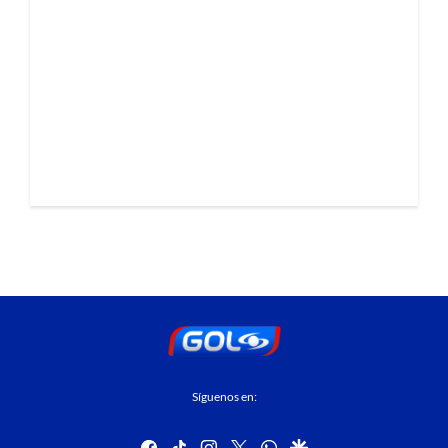
Síguenos en:
facebook
tiktok
instagram
twitter
whatsapp
google