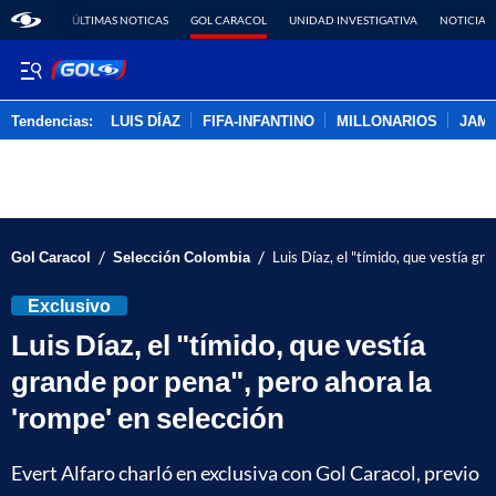
ÚLTIMAS NOTICAS
GOL CARACOL
UNIDAD INVESTIGATIVA
NOTICIAS
Tendencias:
LUIS DÍAZ
FIFA-INFANTINO
MILLONARIOS
JAM
PUBLICIDAD
/
/
Gol Caracol
Selección Colombia
Luis Díaz, el "tímido, que vestía gr
Exclusivo
Luis Díaz, el "tímido, que vestía
grande por pena", pero ahora la
'rompe' en selección
Evert Alfaro charló en exclusiva con Gol Caracol, previo