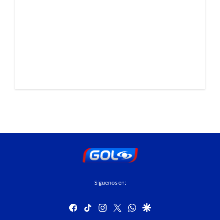
Síguenos en:
facebook
tiktok
instagram
twitter
whatsapp
google