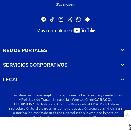
Síguenos en:
facebook
tiktok
instagram
twitter
whatsapp
google
youtube-
Más contenido en
footer
RED DE PORTALES
SERVICIOS CORPORATIVOS
LEGAL
El uso de este sitio web implica la aceptación de los
Términos y condiciones
y
Políticas de Tratamiento de la Información
de
CARACOL
TELEVISIÓN S.A.
Todos los Derechos Reservados D.R.A. Prohibida su
reproducción total o parcial, así como su traducción a cualquier idioma sin
autorización escrita de su titular. Reproduction in whole or in part, or
cl
translation without written permission is prohibited. All rights reserved
2025.