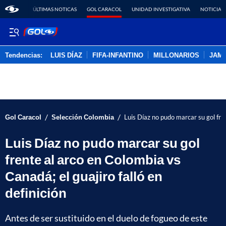
ÚLTIMAS NOTICAS
GOL CARACOL
UNIDAD INVESTIGATIVA
NOTICIAS
Tendencias:
LUIS DÍAZ
FIFA-INFANTINO
MILLONARIOS
JAM
PUBLICIDAD
/
/
Gol Caracol
Selección Colombia
Luis Díaz no pudo marcar su gol fren
Luis Díaz no pudo marcar su gol
frente al arco en Colombia vs
Canadá; el guajiro falló en
definición
Antes de ser sustituido en el duelo de fogueo de este