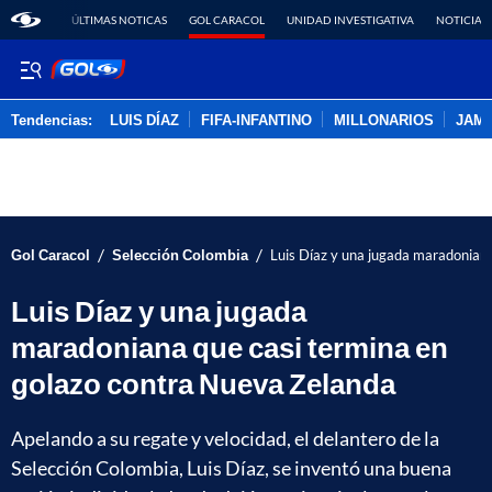
ÚLTIMAS NOTICAS
GOL CARACOL
UNIDAD INVESTIGATIVA
NOTICIAS
Tendencias:
LUIS DÍAZ
FIFA-INFANTINO
MILLONARIOS
JAM
PUBLICIDAD
/
/
Gol Caracol
Selección Colombia
Luis Díaz y una jugada maradonian
Luis Díaz y una jugada
maradoniana que casi termina en
golazo contra Nueva Zelanda
Apelando a su regate y velocidad, el delantero de la
Selección Colombia, Luis Díaz, se inventó una buena