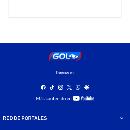
Síguenos en:
facebook
tiktok
instagram
twitter
whatsapp
google
youtube-
Más contenido en
footer
RED DE PORTALES