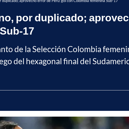
r duplicado; aprovechó error de Perú: gol con Colombia femenina Sub-17
no, por duplicado; aprovec
 Sub-17
anto de la Selección Colombia femenin
uego del hexagonal final del Sudameri