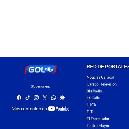
RED DE PORTALE
Noticias Caracol
Caracol Televisión
Síguenos en:
Blu Radio
facebook
tiktok
instagram
twitter
whatsapp
google
La Kalle
HJCK
youtube-
Más contenido en
DiTu
footer
El Espectador
Teatro Mayor