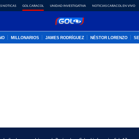
S NOTICAS
GOL CARACOL
UNIDAD INVESTIGATIVA
NOTICIAS CARACOL EN VIVO
INO
MILLONARIOS
JAMES RODRÍGUEZ
NÉSTOR LORENZO
SE
PUBLICIDAD