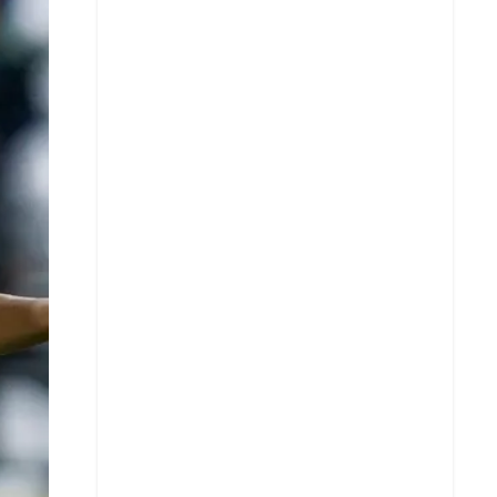
X
Whatsapp