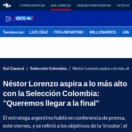
ÚLTIMAS NOTICAS
GOL CARACOL
UNIDAD INVESTIGATIVA
NOTICIAS
Tendencias:
LUIS DÍAZ
FIFA-INFANTINO
MILLONARIOS
JAM
PUBLICIDAD
/
/
Gol Caracol
Selección Colombia
Néstor Lorenzo aspira a lo más alto
Néstor Lorenzo aspira a lo más alto
con la Selección Colombia:
"Queremos llegar a la final"
El estratega argentino habló en conferencia de prensa,
este viernes, y se refirió a los objetivos de la 'tricolor', el