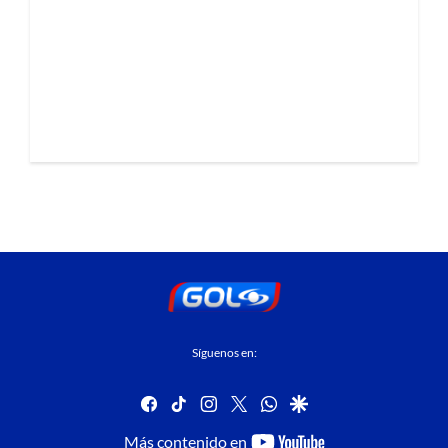
Síguenos en:
facebook
tiktok
instagram
twitter
whatsapp
google
youtube-
Más contenido en