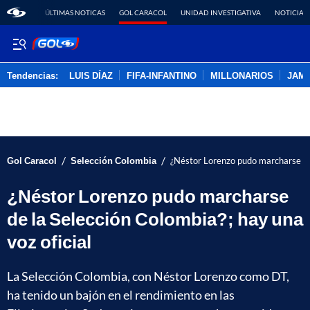
ÚLTIMAS NOTICAS
GOL CARACOL
UNIDAD INVESTIGATIVA
NOTICIAS
Tendencias:
LUIS DÍAZ
FIFA-INFANTINO
MILLONARIOS
JAM
PUBLICIDAD
/
/
Gol Caracol
Selección Colombia
¿Néstor Lorenzo pudo marcharse de 
¿Néstor Lorenzo pudo marcharse
de la Selección Colombia?; hay una
voz oficial
La Selección Colombia, con Néstor Lorenzo como DT,
ha tenido un bajón en el rendimiento en las