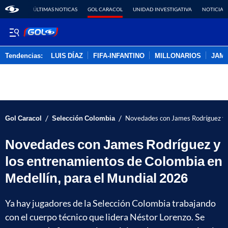
ÚLTIMAS NOTICAS
GOL CARACOL
UNIDAD INVESTIGATIVA
NOTICIAS
Tendencias:
LUIS DÍAZ
FIFA-INFANTINO
MILLONARIOS
JAM
PUBLICIDAD
/
/
Gol Caracol
Selección Colombia
Novedades con James Rodríguez y l
Novedades con James Rodríguez y
los entrenamientos de Colombia en
Medellín, para el Mundial 2026
Ya hay jugadores de la Selección Colombia trabajando
con el cuerpo técnico que lidera Néstor Lorenzo. Se