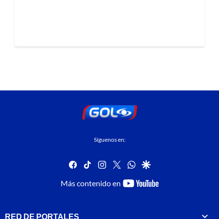
Síguenos en:
facebook
tiktok
instagram
twitter
whatsapp
google
youtube-
Más contenido en
footer
RED DE PORTALES