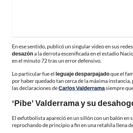
En ese sentido, publicó un singular video en sus redes 
desazón
a la derrota escenificada en el estadio Naci
en el minuto 72 tras un error defensivo.
Lo particular fue el
leguaje desparpajado
que el fam
por haber quedado tan cerca de la máxima instancia, g
las declaraciones de
Carlos Valderrama
siempre que
‘Pibe’ Valderrama y su desahog
El exfutbolista apareció en un sillón con un balón e
reprochando de principio a fin en una retahíla llena