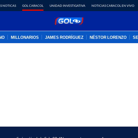
S NOTICAS
GOL CARACOL
UNIDAD INVESTIGATIVA
NOTICIAS CARACOL EN VIVO
INO
MILLONARIOS
JAMES RODRÍGUEZ
NÉSTOR LORENZO
SE
PUBLICIDAD