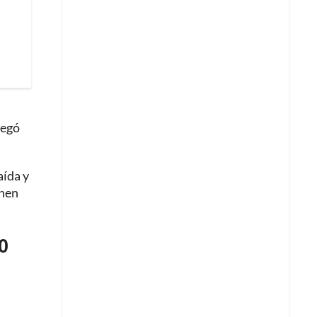
legó
aída y
enen
0