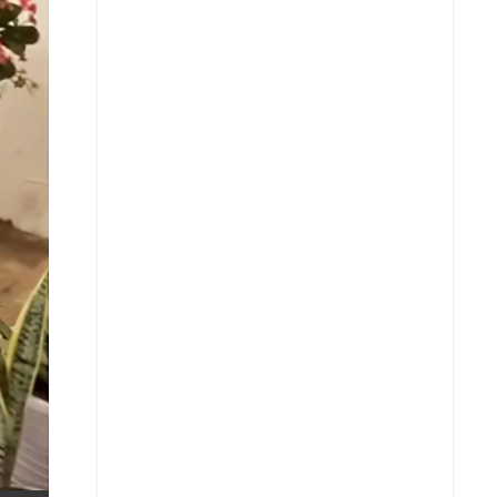
X
Whatsapp