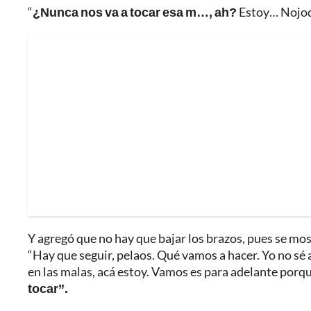
“
¿Nunca nos va a tocar esa m…, ah?
Estoy… Nojoda
Y agregó que no hay que bajar los brazos, pues se most
“Hay que seguir, pelaos. Qué vamos a hacer. Yo no sé a
en las malas, acá estoy. Vamos es para adelante porqu
tocar”.