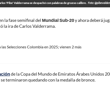
rlos 'Pibe' Valderrama se despachó con palabras de grueso calibre.
Foto: @pibevalde
en la fase semifinal del
Mundial Sub-20
y ahora deberá jug
tó la ira de Carlos Valderrama.
a las Selecciones Colombia en 2025; vienen 2 más
ación
de la Copa del Mundo de Emiratos Árabes Unidos 20
y se terminaron quedando con la medalla de bronce.