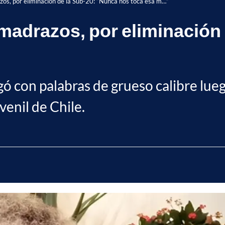
azos, por eliminación de la Sub-20: “Nunca nos toca esa m…”
s madrazos, por eliminación
ó con palabras de grueso calibre lueg
venil de Chile.