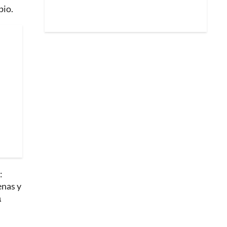
pio.
:
enas y
a