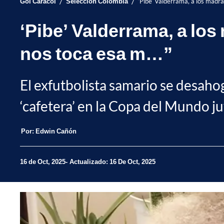
/
/
Gol Caracol
Selección Colombia
‘Pibe’ Valderrama, a los madr
‘Pibe’ Valderrama, a lo
nos toca esa m…”
El exfutbolista samario se desahog
‘cafetera’ en la Copa del Mundo ju
Por:
Edwin Cañón
16 de Oct, 2025
Actualizado: 16 De Oct, 2025