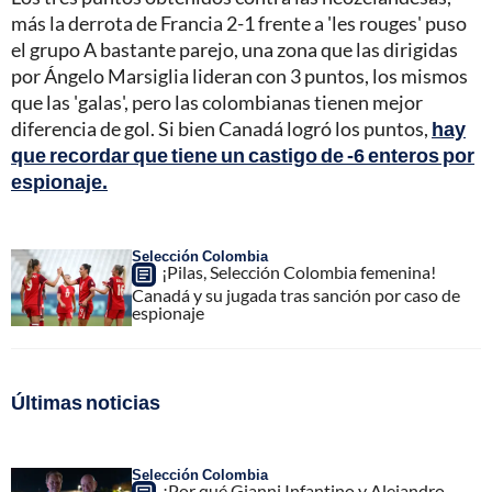
más la derrota de Francia 2-1 frente a 'les rouges' puso
el grupo A bastante parejo, una zona que las dirigidas
por Ángelo Marsiglia lideran con 3 puntos, los mismos
que las 'galas', pero las colombianas tienen mejor
diferencia de gol. Si bien Canadá logró los puntos,
hay
que recordar que tiene un castigo de -6 enteros por
espionaje.
Selección Colombia
¡Pilas, Selección Colombia femenina!
Canadá y su jugada tras sanción por caso de
espionaje
Últimas noticias
Selección Colombia
¿Por qué Gianni Infantino y Alejandro