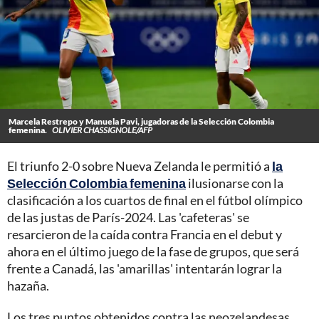
Marcela Restrepo y Manuela Pavi, jugadoras de la Selección Colombia
femenina.
OLIVIER CHASSIGNOLE/AFP
El triunfo 2-0 sobre Nueva Zelanda le permitió a
la
Selección Colombia femenina
ilusionarse con la
clasificación a los cuartos de final en el fútbol olímpico
de las justas de París-2024. Las 'cafeteras' se
resarcieron de la caída contra Francia en el debut y
ahora en el último juego de la fase de grupos, que será
frente a Canadá, las 'amarillas' intentarán lograr la
hazaña.
Los tres puntos obtenidos contra las neozelandesas,