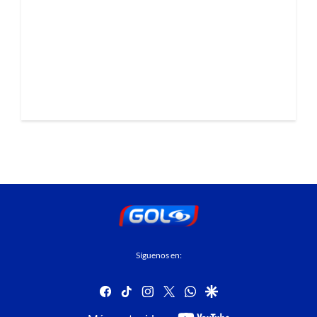
Síguenos en:
facebook
tiktok
instagram
twitter
whatsapp
google