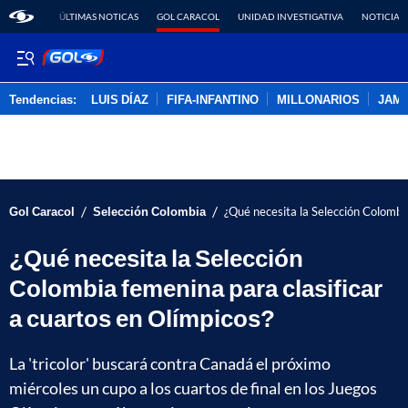
ÚLTIMAS NOTICAS
GOL CARACOL
UNIDAD INVESTIGATIVA
NOTICIAS
Tendencias:
LUIS DÍAZ
FIFA-INFANTINO
MILLONARIOS
JAM
PUBLICIDAD
/
/
Gol Caracol
Selección Colombia
¿Qué necesita la Selección Colombia
¿Qué necesita la Selección
Colombia femenina para clasificar
a cuartos en Olímpicos?
La 'tricolor' buscará contra Canadá el próximo
miércoles un cupo a los cuartos de final en los Juegos