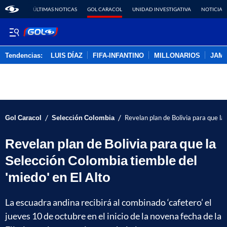
ÚLTIMAS NOTICAS
GOL CARACOL
UNIDAD INVESTIGATIVA
NOTICIAS
Tendencias:
LUIS DÍAZ
FIFA-INFANTINO
MILLONARIOS
JAM
PUBLICIDAD
/
/
Gol Caracol
Selección Colombia
Revelan plan de Bolivia para que la
Revelan plan de Bolivia para que la
Selección Colombia tiemble del
'miedo' en El Alto
La escuadra andina recibirá al combinado ‘cafetero’ el
jueves 10 de octubre en el inicio de la novena fecha de la