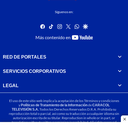
Síguenos en:
facebook
tiktok
instagram
twitter
whatsapp
google
youtube-
Más contenido en
footer
RED DE PORTALES
SERVICIOS CORPORATIVOS
LEGAL
El uso de este sitio web implica la aceptación de los
Términos y condiciones
y
Políticas de Tratamiento de la Información
de
CARACOL
TELEVISIÓN S.A.
Todos los Derechos Reservados D.R.A. Prohibida su
reproducción total o parcial, así como su traducción a cualquier idioma sin
autorización escrita de su titular. Reproduction in whole or in part, or
cl
translation without written permission is prohibited. All rights reserved
2025.