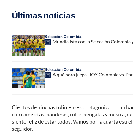
Últimas noticias
Selección Colombia
Mundialista con la Selección Colombia y
Selección Colombia
A qué hora juega HOY Colombia vs. Par
Cientos de hinchas tolimenses protagonizaron un bander
con camisetas, banderas, color, bengalas y música, de
siento feliz de estar todos. Vamos por la cuarta estre
seguidor.