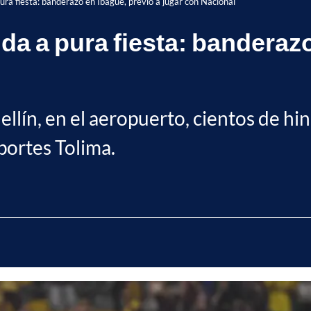
ura fiesta: banderazo en Ibagué, previo a jugar con Nacional
a a pura fiesta: banderazo
llín, en el aeropuerto, cientos de hin
portes Tolima.