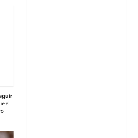
eguir
ue el
vo