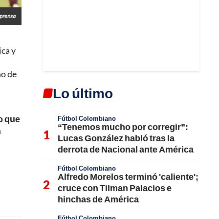
lprensa
ica y
ño de
Lo último
lo que
Fútbol Colombiano
“Tenemos mucho por corregir”:
n
Lucas González habló tras la
derrota de Nacional ante América
Fútbol Colombiano
Alfredo Morelos terminó 'caliente';
cruce con Tilman Palacios e
hinchas de América
Fútbol Colombiano