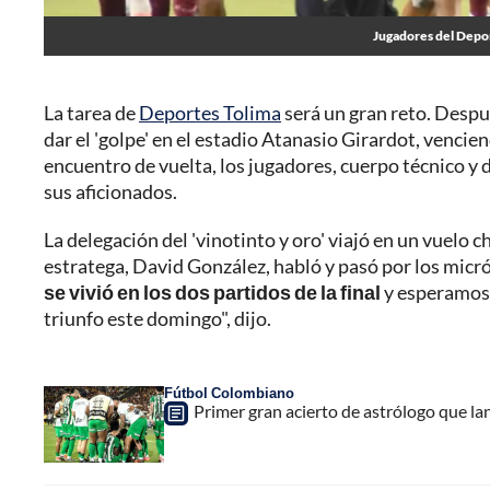
Jugadores del Deport
La tarea de
Deportes Tolima
será un gran reto. Despu
dar el 'golpe' en el estadio Atanasio Girardot, vencie
encuentro de vuelta, los jugadores, cuerpo técnico y d
sus aficionados.
La delegación del 'vinotinto y oro' viajó en un vuelo c
estratega, David González, habló y pasó por los micró
se vivió en los dos partidos de la final
y esperamos 
triunfo este domingo", dijo.
Fútbol Colombiano
Primer gran acierto de astrólogo que lan