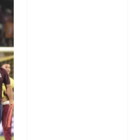
X
Whatsapp