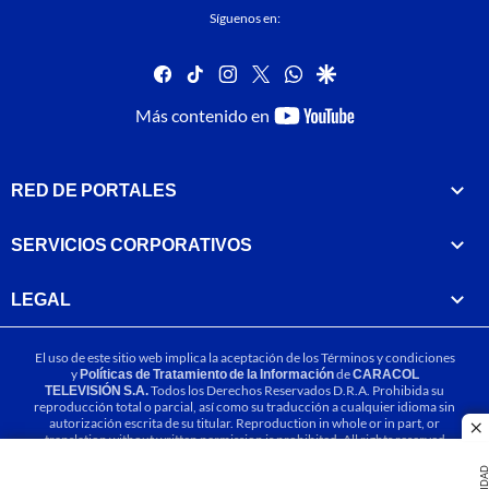
Síguenos en:
facebook
tiktok
instagram
twitter
whatsapp
google
youtube-
Más contenido en
footer
RED DE PORTALES
SERVICIOS CORPORATIVOS
LEGAL
El uso de este sitio web implica la aceptación de los
Términos y condiciones
y
Políticas de Tratamiento de la Información
de
CARACOL
TELEVISIÓN S.A.
Todos los Derechos Reservados D.R.A. Prohibida su
reproducción total o parcial, así como su traducción a cualquier idioma sin
autorización escrita de su titular. Reproduction in whole or in part, or
cl
translation without written permission is prohibited. All rights reserved
2025.