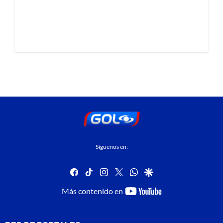
Síguenos en:
facebook
tiktok
instagram
twitter
whatsapp
google
youtube-
Más contenido en
footer