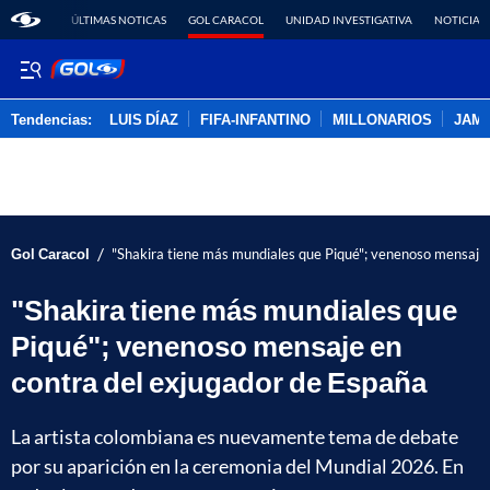
ÚLTIMAS NOTICAS
GOL CARACOL
UNIDAD INVESTIGATIVA
NOTICIAS
Tendencias:
LUIS DÍAZ
FIFA-INFANTINO
MILLONARIOS
JAM
PUBLICIDAD
/
Gol Caracol
"Shakira tiene más mundiales que Piqué"; venenoso mensaje 
"Shakira tiene más mundiales que
Piqué"; venenoso mensaje en
contra del exjugador de España
La artista colombiana es nuevamente tema de debate
por su aparición en la ceremonia del Mundial 2026. En