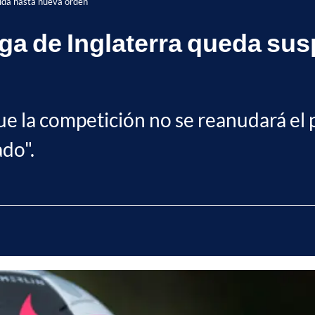
dida hasta nueva orden
Liga de Inglaterra queda s
e la competición no se reanudará el p
do".