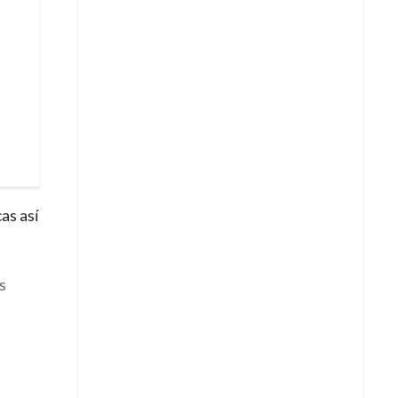
as así
s