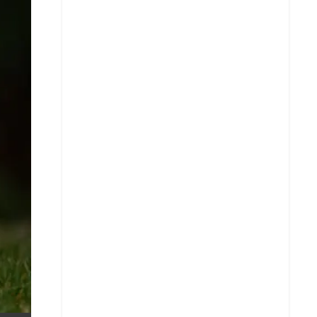
X
Whatsapp