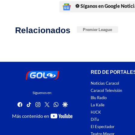
⚽ Síganos en Google Notici
Relacionados
Premier League
RED DE PORTALE
Noticias Caracol
Caracol Televisión
Síguenos en:
Blu Radio
facebook
tiktok
instagram
twitter
whatsapp
google
La Kalle
HJCK
youtube-
Más contenido en
DiTu
footer
El Espectador
Teatro Mayor