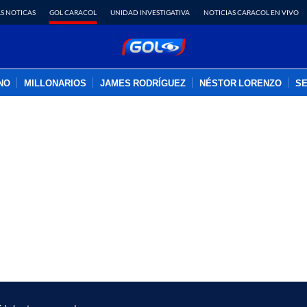
S NOTICAS
GOL CARACOL
UNIDAD INVESTIGATIVA
NOTICIAS CARACOL EN VIVO
INO
MILLONARIOS
JAMES RODRÍGUEZ
NÉSTOR LORENZO
SE
PUBLICIDAD