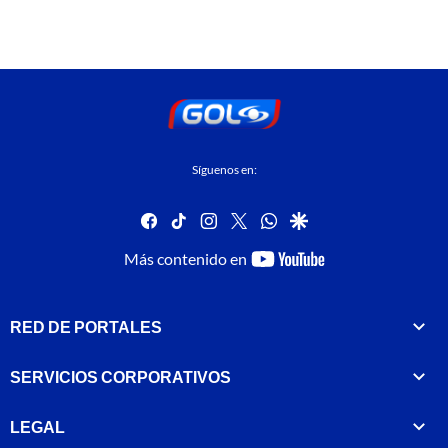
Síguenos en:
facebook
tiktok
instagram
twitter
whatsapp
google
youtube-
Más contenido en
footer
RED DE PORTALES
SERVICIOS CORPORATIVOS
LEGAL