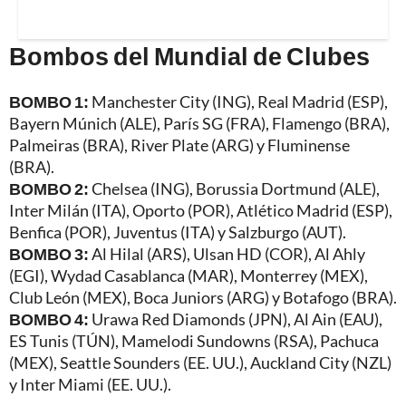
Bombos del Mundial de Clubes
BOMBO 1:
Manchester City (ING), Real Madrid (ESP),
Bayern Múnich (ALE), París SG (FRA), Flamengo (BRA),
Palmeiras (BRA), River Plate (ARG) y Fluminense
(BRA).
BOMBO 2:
Chelsea (ING), Borussia Dortmund (ALE),
Inter Milán (ITA), Oporto (POR), Atlético Madrid (ESP),
Benfica (POR), Juventus (ITA) y Salzburgo (AUT).
BOMBO 3:
Al Hilal (ARS), Ulsan HD (COR), Al Ahly
(EGI), Wydad Casablanca (MAR), Monterrey (MEX),
Club León (MEX), Boca Juniors (ARG) y Botafogo (BRA).
BOMBO 4:
Urawa Red Diamonds (JPN), Al Ain (EAU),
ES Tunis (TÚN), Mamelodi Sundowns (RSA), Pachuca
(MEX), Seattle Sounders (EE. UU.), Auckland City (NZL)
y Inter Miami (EE. UU.).