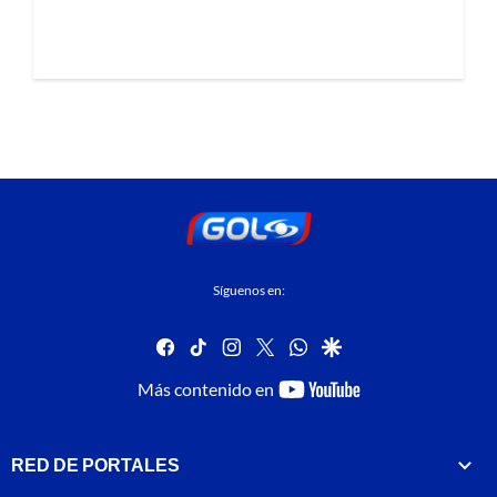
Síguenos en:
facebook
tiktok
instagram
twitter
whatsapp
google
youtube-
Más contenido en
footer
RED DE PORTALES