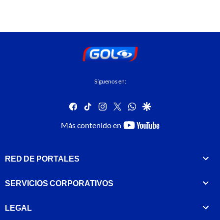
Síguenos en:
facebook
tiktok
instagram
twitter
whatsapp
google
youtube-
Más contenido en
footer
RED DE PORTALES
SERVICIOS CORPORATIVOS
LEGAL