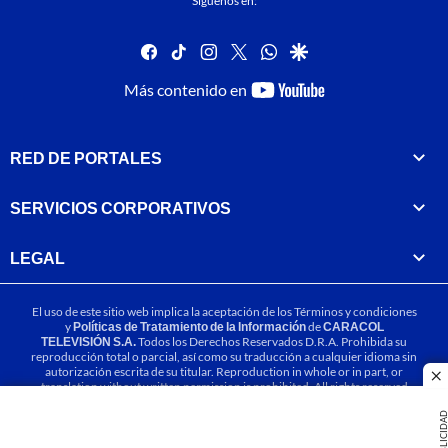
Síguenos en:
facebook
tiktok
instagram
twitter
whatsapp
google
youtube-
Más contenido en
footer
RED DE PORTALES
SERVICIOS CORPORATIVOS
LEGAL
El uso de este sitio web implica la aceptación de los
Términos y condiciones
y
Políticas de Tratamiento de la Información
de
CARACOL
TELEVISIÓN S.A.
Todos los Derechos Reservados D.R.A. Prohibida su
reproducción total o parcial, así como su traducción a cualquier idioma sin
autorización escrita de su titular. Reproduction in whole or in part, or
cl
translation without written permission is prohibited. All rights reserved
2025.
PUBLICIDA
MIEMBRO DE: