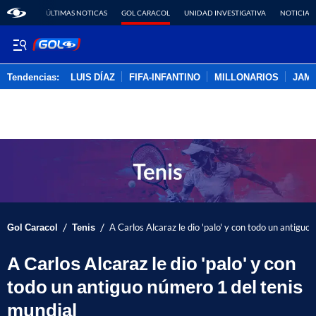
ÚLTIMAS NOTICAS
GOL CARACOL
UNIDAD INVESTIGATIVA
NOTICIAS
Tendencias:
LUIS DÍAZ
FIFA-INFANTINO
MILLONARIOS
JAM
PUBLICIDAD
/
/
Gol Caracol
Tenis
A Carlos Alcaraz le dio 'palo' y con todo un antiguo
A Carlos Alcaraz le dio 'palo' y con
todo un antiguo número 1 del tenis
mundial