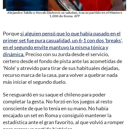
Alejandro Tabilo y Novak Djokovic se saludan, tras su partido en el Masters
1.000 de Roma
AFP
Porque
si alguien pensó que lo que había pasado en el
primer set fue pura casualidad, un 6-1 con dos 'breaks',
en el segundo envite mantuvo la misma tónica y
dinámica.
Preciso con su zurda desde el servicio,
certero desde el fondo de pista ante las acometidas de
'Nole' y atrevido para tirar de sus habituales dejadas,
recurso marca de la casa, para volver a quebrar nada
más iniciar el segundo duelo.
Se resguardó en su saque el chileno para poder
completar la gesta. No forzó en los juegos al resto
consciente de que lo tenía en su mano. No había
encajado un set en Roma y consiguió mantener la
estadística ante el gran favorito, al que volvió a romper