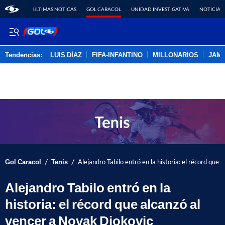
ÚLTIMAS NOTICAS
GOL CARACOL
UNIDAD INVESTIGATIVA
NOTICIAS
Tendencias:
LUIS DÍAZ
FIFA-INFANTINO
MILLONARIOS
JAM
PUBLICIDAD
/
/
Gol Caracol
Tenis
Alejandro Tabilo entró en la historia: el récord que
Alejandro Tabilo entró en la
historia: el récord que alcanzó al
vencer a Novak Djokovic