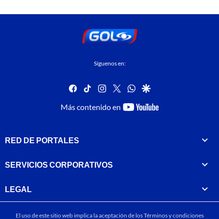
Síguenos en:
facebook
tiktok
instagram
twitter
whatsapp
google
youtube-
Más contenido en
footer
RED DE PORTALES
SERVICIOS CORPORATIVOS
LEGAL
El uso de este sitio web implica la aceptación de los
Términos y condiciones