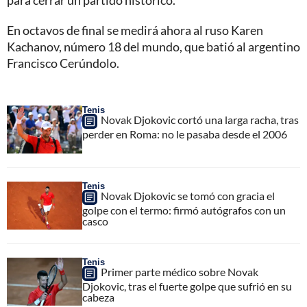
para cerrar un partido histórico.
En octavos de final se medirá ahora al ruso Karen
Kachanov, número 18 del mundo, que batió al argentino
Francisco Cerúndolo.
Tenis
Novak Djokovic cortó una larga racha, tras
perder en Roma: no le pasaba desde el 2006
Tenis
Novak Djokovic se tomó con gracia el
golpe con el termo: firmó autógrafos con un
casco
Tenis
Primer parte médico sobre Novak
Djokovic, tras el fuerte golpe que sufrió en su
cabeza