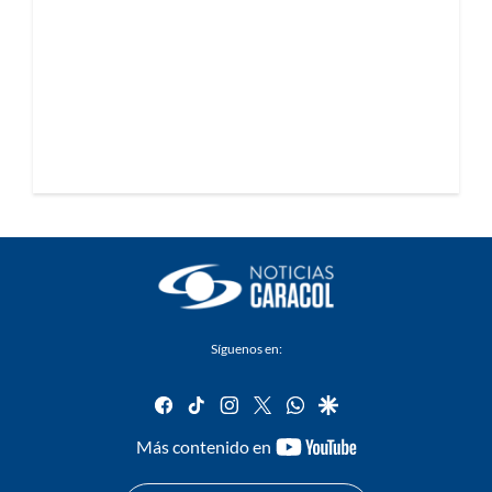
Síguenos en:
facebook
tiktok
instagram
twitter
whatsapp
google
youtube-
Más contenido en
footer