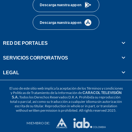
Descarga nuestra app en
Descarga nuestra app en
RED DE PORTALES
SERVICIOS CORPORATIVOS
LEGAL
El uso de este sitio web implica la aceptación de los
Términos y condiciones
y
Políticas de Tratamiento de la Información
de
CARACOL TELEVISIÓN
S.A.
Todos los Derechos Reservados D.R.A. Prohibida su reproducción
total o parcial, así como su traducción a cualquier idioma sin autorización
escrita de su titular. Reproduction in whole or in part, or translation
without written permission is prohibited. All rights reserved 2025.
MIEMBRO DE: