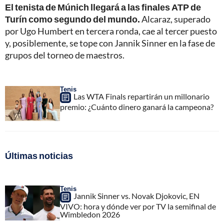
El tenista de Múnich llegará a las finales ATP de
Turín como segundo del mundo.
Alcaraz, superado
por Ugo Humbert en tercera ronda, cae al tercer puesto
y, posiblemente, se tope con Jannik Sinner en la fase de
grupos del torneo de maestros.
Tenis
Las WTA Finals repartirán un millonario
premio: ¿Cuánto dinero ganará la campeona?
Últimas noticias
Tenis
Jannik Sinner vs. Novak Djokovic, EN
VIVO: hora y dónde ver por TV la semifinal de
Wimbledon 2026