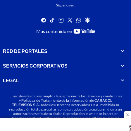
Síguenos en:
facebook
tiktok
instagram
twitter
whatsapp
google
youtube-
Más contenido en
footer
RED DE PORTALES
SERVICIOS CORPORATIVOS
LEGAL
El uso de este sitio web implica la aceptación de los
Términos y condiciones
y
Políticas de Tratamiento de la Información
de
CARACOL
TELEVISIÓN S.A.
Todos los Derechos Reservados D.R.A. Prohibida su
reproducción total o parcial, así como su traducción a cualquier idioma sin
autorización escrita de su titular. Reproduction in whole or in part, or
cl
translation without written permission is prohibited. All rights reserved
2025.