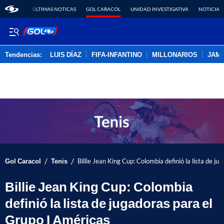
ÚLTIMAS NOTICAS
GOL CARACOL
UNIDAD INVESTIGATIVA
NOTICIAS
Tendencias:
LUIS DÍAZ
FIFA-INFANTINO
MILLONARIOS
JAM
PUBLICIDAD
/
/
Gol Caracol
Tenis
Billie Jean King Cup: Colombia definió la lista de j
Billie Jean King Cup: Colombia
definió la lista de jugadoras para el
Grupo I Américas