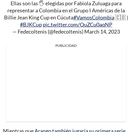
Ellas son las 🖐️ elegidas por Fabiola Zuluaga para
representar a Colombia en el Grupo I Américas de la
Billie Jean King Cup en Cúcuta
#VamosColombia
🇨🇴 |
#BJKCup
pic.twitter.com/QuZCu0aqNP
— Fedecoltenis (@fedecoltenis)
March 14, 2023
PUBLICIDAD
Mientras que
Arango también jugaría su primera serie