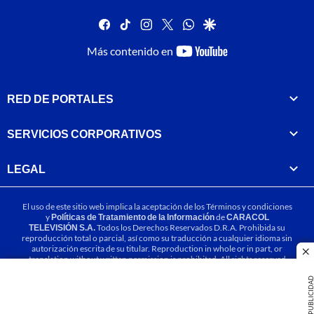
facebook
tiktok
instagram
twitter
whatsapp
google
youtube-
Más contenido en
footer
RED DE PORTALES
SERVICIOS CORPORATIVOS
LEGAL
El uso de este sitio web implica la aceptación de los
Términos y condiciones
y
Políticas de Tratamiento de la Información
de
CARACOL
TELEVISIÓN S.A.
Todos los Derechos Reservados D.R.A. Prohibida su
reproducción total o parcial, así como su traducción a cualquier idioma sin
autorización escrita de su titular. Reproduction in whole or in part, or
cl
translation without written permission is prohibited. All rights reserved
2025.
PUBLICIDA
MIEMBRO DE: