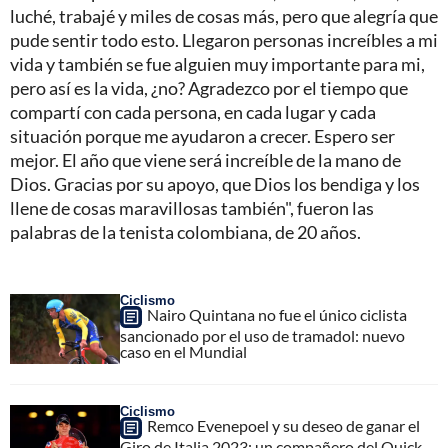
luché, trabajé y miles de cosas más, pero que alegría que
pude sentir todo esto. Llegaron personas increíbles a mi
vida y también se fue alguien muy importante para mi,
pero así es la vida, ¿no? Agradezco por el tiempo que
compartí con cada persona, en cada lugar y cada
situación porque me ayudaron a crecer. Espero ser
mejor. El año que viene será increíble de la mano de
Dios. Gracias por su apoyo, que Dios los bendiga y los
llene de cosas maravillosas también", fueron las
palabras de la tenista colombiana, de 20 años.
Ciclismo
Nairo Quintana no fue el único ciclista
sancionado por el uso de tramadol: nuevo
caso en el Mundial
Ciclismo
Remco Evenepoel y su deseo de ganar el
Giro de Italia 2023: un compañero del Quick-