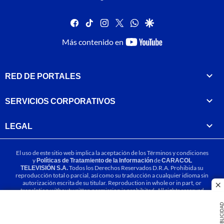
facebook
tiktok
instagram
twitter
whatsapp
google
youtube-
Más contenido en
footer
RED DE PORTALES
SERVICIOS CORPORATIVOS
LEGAL
El uso de este sitio web implica la aceptación de los
Términos y condiciones
y
Políticas de Tratamiento de la Información
de
CARACOL
TELEVISIÓN S.A.
Todos los Derechos Reservados D.R.A. Prohibida su
reproducción total o parcial, así como su traducción a cualquier idioma sin
autorización escrita de su titular. Reproduction in whole or in part, or
cl
translation without written permission is prohibited. All rights reserved
2025.
PUBLICIDA
MIEMBRO DE: