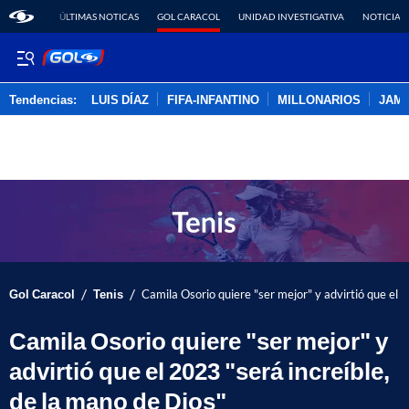
ÚLTIMAS NOTICAS
GOL CARACOL
UNIDAD INVESTIGATIVA
NOTICIAS
Tendencias:
LUIS DÍAZ
FIFA-INFANTINO
MILLONARIOS
JAM
PUBLICIDAD
/
/
Gol Caracol
Tenis
Camila Osorio quiere "ser mejor" y advirtió que el 
Camila Osorio quiere "ser mejor" y
advirtió que el 2023 "será increíble,
de la mano de Dios"