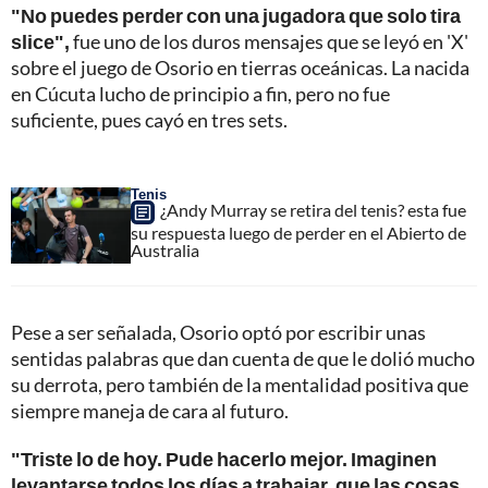
"No puedes perder con una jugadora que solo tira
slice",
fue uno de los duros mensajes que se leyó en 'X'
sobre el juego de Osorio en tierras oceánicas. La nacida
en Cúcuta lucho de principio a fin, pero no fue
suficiente, pues cayó en tres sets.
Tenis
¿Andy Murray se retira del tenis? esta fue
su respuesta luego de perder en el Abierto de
Australia
Pese a ser señalada, Osorio optó por escribir unas
sentidas palabras que dan cuenta de que le dolió mucho
su derrota, pero también de la mentalidad positiva que
siempre maneja de cara al futuro.
"Triste lo de hoy. Pude hacerlo mejor. Imaginen
levantarse todos los días a trabajar, que las cosas