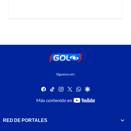
Síguenos en:
facebook
tiktok
instagram
twitter
whatsapp
google
youtube-
Más contenido en
footer
RED DE PORTALES