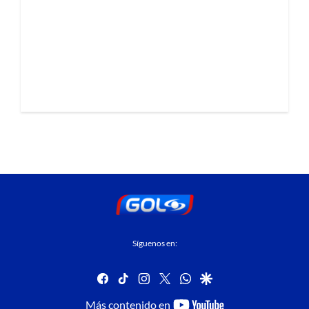
Síguenos en:
facebook
tiktok
instagram
twitter
whatsapp
google
youtube-
Más contenido en