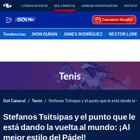
ÚLTIMAS NOTICAS
GOL CARACOL
UNIDAD INVESTIGATIVA
NOTICIAS
Tendencias:
JHON DURÁN
JAMES RODRÍGUEZ
NÉSTOR LORE
PUBLICIDAD
/
/
Gol Caracol
Tenis
Stefanos Tsitsipas y el punto que le está dando la vu
Stefanos Tsitsipas y el punto que le
está dando la vuelta al mundo: ¡Al
mejor estilo del Pádel!