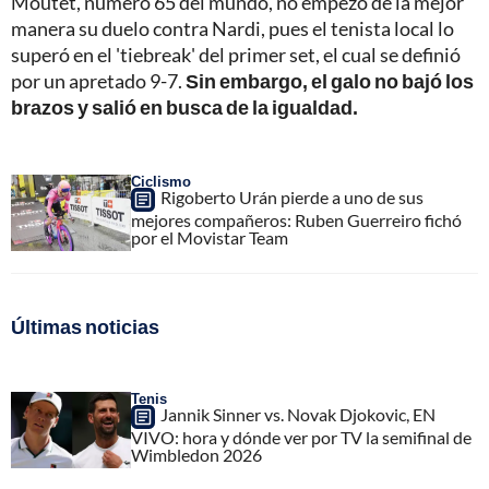
Moutet, número 65 del mundo, no empezó de la mejor
manera su duelo contra Nardi, pues el tenista local lo
superó en el 'tiebreak' del primer set, el cual se definió
por un apretado 9-7.
Sin embargo, el galo no bajó los
brazos y salió en busca de la igualdad.
Ciclismo
Rigoberto Urán pierde a uno de sus
mejores compañeros: Ruben Guerreiro fichó
por el Movistar Team
Últimas noticias
Tenis
Jannik Sinner vs. Novak Djokovic, EN
VIVO: hora y dónde ver por TV la semifinal de
Wimbledon 2026