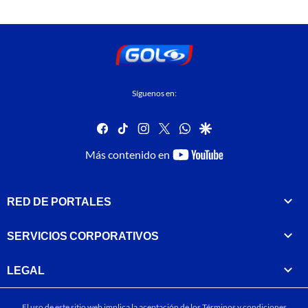
Síguenos en:
facebook
tiktok
instagram
twitter
whatsapp
google
youtube-
Más contenido en
footer
RED DE PORTALES
SERVICIOS CORPORATIVOS
LEGAL
El uso de este sitio web implica la aceptación de los
Términos y condiciones