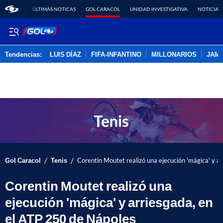
ÚLTIMAS NOTICAS
GOL CARACOL
UNIDAD INVESTIGATIVA
NOTICIAS
Tendencias:
LUIS DÍAZ
FIFA-INFANTINO
MILLONARIOS
JAM
PUBLICIDAD
/
/
Gol Caracol
Tenis
Corentin Moutet realizó una ejecución 'mágica' y a
Corentin Moutet realizó una
ejecución 'mágica' y arriesgada, en
el ATP 250 de Nápoles