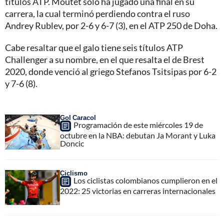
títulos ATP. Moutet solo ha jugado una final en su
carrera, la cual terminó perdiendo contra el ruso
Andrey Rublev, por 2-6 y 6-7 (3), en el ATP 250 de Doha.
Cabe resaltar que el galo tiene seis títulos ATP
Challenger a su nombre, en el que resalta el de Brest
2020, donde venció al griego Stefanos Tsitsipas por 6-2
y 7-6 (8).
Gol Caracol
Programación de este miércoles 19 de
octubre en la NBA: debutan Ja Morant y Luka
Doncic
Ciclismo
Los ciclistas colombianos cumplieron en el
2022: 25 victorias en carreras internacionales