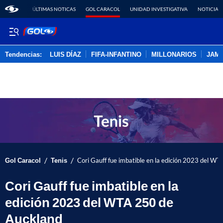
ÚLTIMAS NOTICAS
GOL CARACOL
UNIDAD INVESTIGATIVA
NOTICIAS
Tendencias:
LUIS DÍAZ
FIFA-INFANTINO
MILLONARIOS
JAM
PUBLICIDAD
/
/
Gol Caracol
Tenis
Cori Gauff fue imbatible en la edición 2023 del W
Cori Gauff fue imbatible en la
edición 2023 del WTA 250 de
Auckland