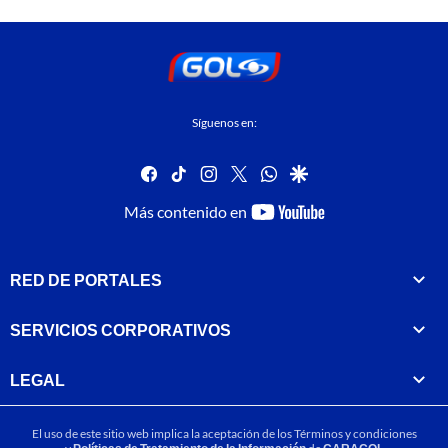
Síguenos en:
facebook
tiktok
instagram
twitter
whatsapp
google
youtube-
Más contenido en
footer
RED DE PORTALES
SERVICIOS CORPORATIVOS
LEGAL
El uso de este sitio web implica la aceptación de los
Términos y condiciones