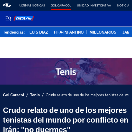
ÚLTIMAS NOTICAS
GOL CARACOL
UNIDAD INVESTIGATIVA
NOTICIAS
Tendencias:
LUIS DÍAZ
FIFA-INFANTINO
MILLONARIOS
JAM
PUBLICIDAD
/
/
Gol Caracol
Tenis
Crudo relato de uno de los mejores tenistas del mun
Crudo relato de uno de los mejores
tenistas del mundo por conflicto en
Irán; "no duermes"