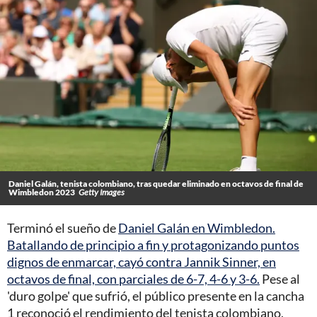
Daniel Galán, tenista colombiano, tras quedar eliminado en octavos de final de
Wimbledon 2023
Getty Images
Terminó el sueño de
Daniel Galán en Wimbledon.
Batallando de principio a fin y protagonizando puntos
dignos de enmarcar, cayó contra Jannik Sinner, en
octavos de final, con parciales de 6-7, 4-6 y 3-6.
Pese al
'duro golpe' que sufrió, el público presente en la cancha
1 reconoció el rendimiento del tenista colombiano,