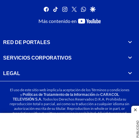
facebook
tiktok
instagram
twitter
whatsapp
google
youtube-
Más contenido en
footer
RED DE PORTALES
SERVICIOS CORPORATIVOS
LEGAL
El uso de este sitio web implica la aceptación de los
Términos y condiciones
y
Políticas de Tratamiento de la Información
de
CARACOL
TELEVISIÓN S.A.
Todos los Derechos Reservados D.R.A. Prohibida su
reproducción total o parcial, así como su traducción a cualquier idioma sin
autorización escrita de su titular. Reproduction in whole or in part, or
cl
translation without written permission is prohibited. All rights reserved
2025.
PUBLICIDA
MIEMBRO DE: