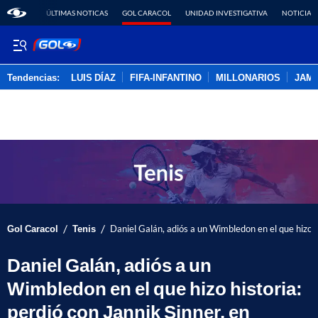
ÚLTIMAS NOTICAS
GOL CARACOL
UNIDAD INVESTIGATIVA
NOTICIAS
Tendencias:
LUIS DÍAZ
FIFA-INFANTINO
MILLONARIOS
JAM
PUBLICIDAD
/
/
Gol Caracol
Tenis
Daniel Galán, adiós a un Wimbledon en el que hizo hi
Daniel Galán, adiós a un
Wimbledon en el que hizo historia:
perdió con Jannik Sinner, en