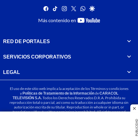
facebook
tiktok
instagram
twitter
whatsapp
google
youtube-
Más contenido en
footer
RED DE PORTALES
SERVICIOS CORPORATIVOS
LEGAL
El uso de este sitio web implica la aceptación de los
Términos y condiciones
y
Políticas de Tratamiento de la Información
de
CARACOL
TELEVISIÓN S.A.
Todos los Derechos Reservados D.R.A. Prohibida su
reproducción total o parcial, así como su traducción a cualquier idioma sin
autorización escrita de su titular. Reproduction in whole or in part, or
cl
translation without written permission is prohibited. All rights reserved
2025.
PUBLICIDA
MIEMBRO DE: