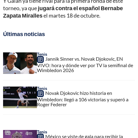
Y Galán ya tiene rival para la primera ronda de este
torneo, ya que
jugará contra el español Bernabe
Zapata Miralles
el martes 18 de octubre.
Últimas noticias
Tenis
Jannik Sinner vs. Novak Djokovic, EN
VIVO: hora y dónde ver por TV la semifinal de
Wimbledon 2026
Tenis
Novak Djokovic hizo historia en
Wimbledon: llegó a 106 victorias y superó a
Roger Federer
Tenis
México se viste de gala para recibir la