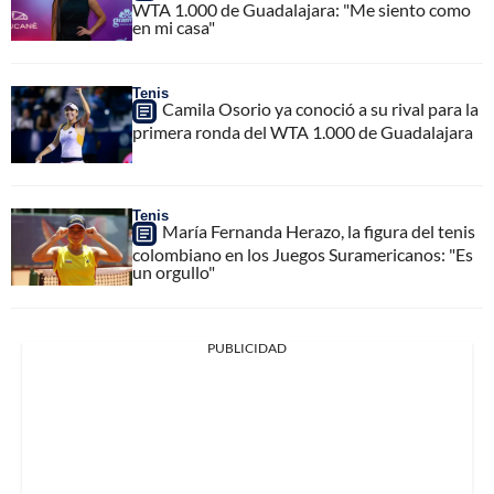
WTA 1.000 de Guadalajara: "Me siento como
en mi casa"
Tenis
Camila Osorio ya conoció a su rival para la
primera ronda del WTA 1.000 de Guadalajara
Tenis
María Fernanda Herazo, la figura del tenis
colombiano en los Juegos Suramericanos: "Es
un orgullo"
PUBLICIDAD