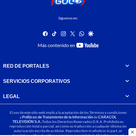
Síguenos en:
facebook
tiktok
instagram
twitter
whatsapp
google
youtube-
Más contenido en
footer
RED DE PORTALES
SERVICIOS CORPORATIVOS
LEGAL
El uso de este sitio web implica la aceptación de los
Términos y condiciones
y
Políticas de Tratamiento de la Información
de
CARACOL
TELEVISIÓN S.A.
Todos los Derechos Reservados D.R.A. Prohibida su
reproducción total o parcial, así como su traducción a cualquier idioma sin
autorización escrita de su titular. Reproduction in whole or in part, or
cl
translation without written permission is prohibited. All rights reserved