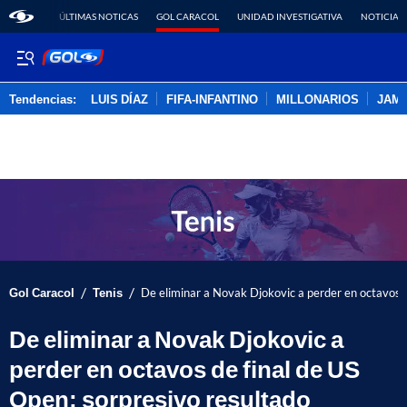
ÚLTIMAS NOTICAS
GOL CARACOL
UNIDAD INVESTIGATIVA
NOTICIAS
Tendencias:
LUIS DÍAZ
FIFA-INFANTINO
MILLONARIOS
JAM
PUBLICIDAD
/
/
Gol Caracol
Tenis
De eliminar a Novak Djokovic a perder en octavos d
De eliminar a Novak Djokovic a
perder en octavos de final de US
Open: sorpresivo resultado