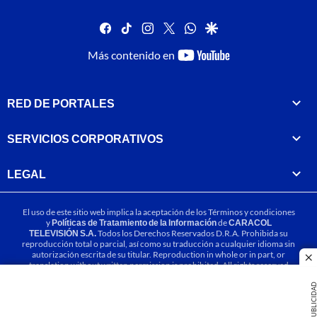
facebook
tiktok
instagram
twitter
whatsapp
google
youtube-
Más contenido en
footer
RED DE PORTALES
SERVICIOS CORPORATIVOS
LEGAL
El uso de este sitio web implica la aceptación de los
Términos y condiciones
y
Políticas de Tratamiento de la Información
de
CARACOL
TELEVISIÓN S.A.
Todos los Derechos Reservados D.R.A. Prohibida su
reproducción total o parcial, así como su traducción a cualquier idioma sin
autorización escrita de su titular. Reproduction in whole or in part, or
cl
translation without written permission is prohibited. All rights reserved
2025.
PUBLICIDA
MIEMBRO DE: