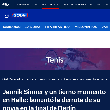
ÚLTIMAS NOTICAS
GOL CARACOL
UNIDAD INVESTIGATIVA
NOTICIAS
Tendencias:
LUIS DÍAZ
FIFA-INFANTINO
MILLONARIOS
JAM
PUBLICIDAD
/
/
Gol Caracol
Tenis
Jannik Sinner y un tierno momento en Halle: lamentó 
Jannik Sinner y un tierno momento
en Halle: lamentó la derrota de su
novia en la final de Berlín