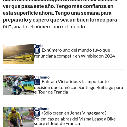
ver que pasa este año. Tengo más confianza en
esta superficie ahora. Tengo una semana para
prepararlo y espero que sea un buen torneo para
mi",
añadió el número uno del mundo.
Tenis
Exnúmero uno del mundo tuvo que
renunciar a competir en Wimbledon 2024
Ciclismo
Bahrain Victorious y la importante
decisión que tomó con Santiago Buitrago para
el Tour de Francia
Ciclismo
¿Sólo creen en Jonas Vingegaard?
Polémicas palabras del Visma Lease a Bike
sobre el Tour de Francia