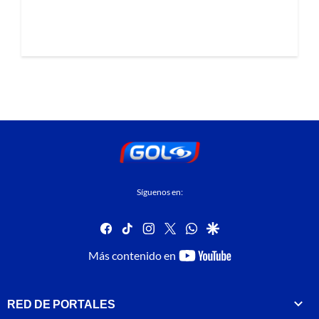
Síguenos en:
facebook
tiktok
instagram
twitter
whatsapp
google
youtube-
Más contenido en
footer
RED DE PORTALES