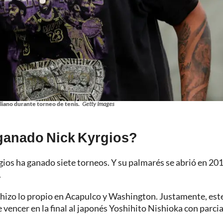
liano durante torneo de tenis.
Getty Images
 ganado Nick Kyrgios?
gios ha ganado siete torneos. Y su palmarés se abrió en 201
.
hizo lo propio en Acapulco y Washington. Justamente, est
 vencer en la final al japonés Yoshihito Nishioka con parci