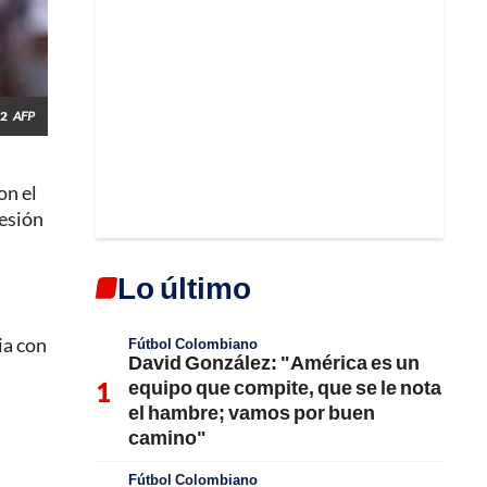
22
AFP
on el
lesión
Lo último
ia con
Fútbol Colombiano
David González: "América es un
equipo que compite, que se le nota
el hambre; vamos por buen
camino"
Fútbol Colombiano