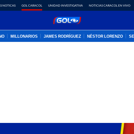
S NOTICAS
GOL CARACOL
UNIDAD INVESTIGATIVA
NOTICIAS CARACOL EN VIVO
INO
MILLONARIOS
JAMES RODRÍGUEZ
NÉSTOR LORENZO
SE
PUBLICIDAD