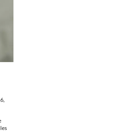
6,
e
ales