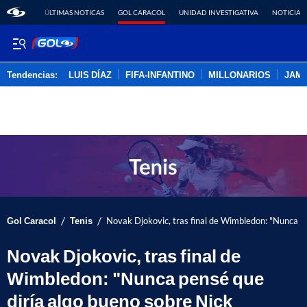
ÚLTIMAS NOTICAS
GOL CARACOL
UNIDAD INVESTIGATIVA
NOTICIAS
Tendencias:
LUIS DÍAZ
FIFA-INFANTINO
MILLONARIOS
JAM
PUBLICIDAD
/
/
Gol Caracol
Tenis
Novak Djokovic, tras final de Wimbledon: "Nunca pe
Novak Djokovic, tras final de
Wimbledon: "Nunca pensé que
diría algo bueno sobre Nick