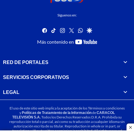
Síguenos en:
facebook
tiktok
instagram
twitter
whatsapp
google
youtube-
Más contenido en
footer
RED DE PORTALES
SERVICIOS CORPORATIVOS
LEGAL
El uso de este sitio web implica la aceptación de los
Términos y condiciones
y
Políticas de Tratamiento de la Información
de
CARACOL
TELEVISIÓN S.A.
Todos los Derechos Reservados D.R.A. Prohibida su
reproducción total o parcial, así como su traducción a cualquier idioma sin
autorización escrita de su titular. Reproduction in whole or in part, or
cl
translation without written permission is prohibited. All rights reserved