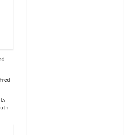
nd
 Fred
 la
outh