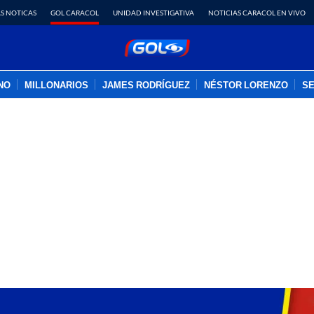
S NOTICAS
GOL CARACOL
UNIDAD INVESTIGATIVA
NOTICIAS CARACOL EN VIVO
INO
MILLONARIOS
JAMES RODRÍGUEZ
NÉSTOR LORENZO
SE
PUBLICIDAD